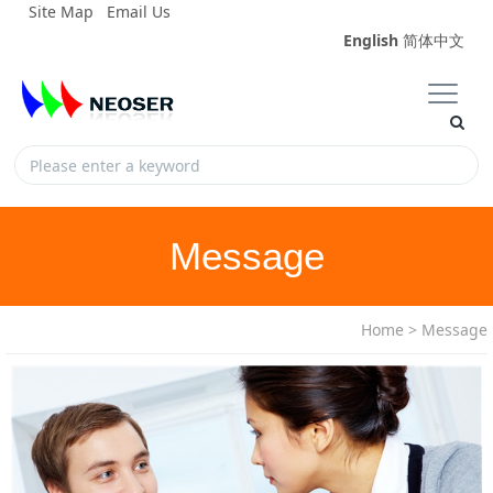
Site Map
Email Us
English
简体中文
Message
Home
>
Message